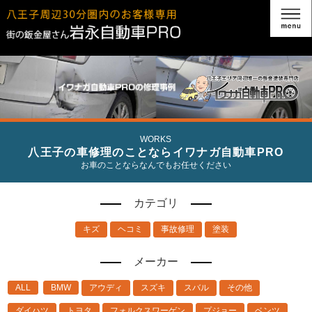
WORKS
八王子の車修理のことならイワナガ自動車PRO
お車のことならなんでもお任せください
カテゴリ
キズ
ヘコミ
事故修理
塗装
メーカー
ALL
BMW
アウディ
スズキ
スバル
その他
ダイハツ
トヨタ
フォルクスワーゲン
プジョー
ベンツ