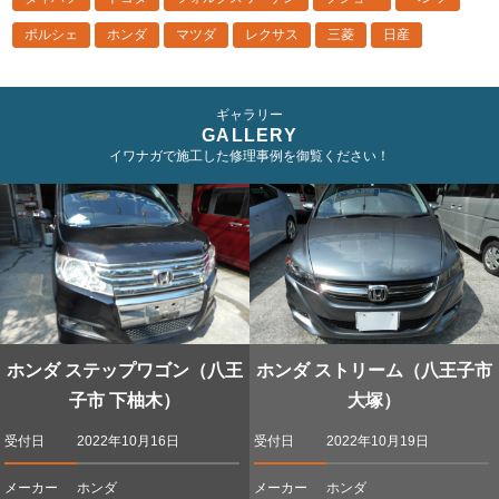
ポルシェ
ホンダ
マツダ
レクサス
三菱
日産
ギャラリー
GALLERY
イワナガで施工した修理事例を御覧ください！
ホンダ ステップワゴン（八王
ホンダ ストリーム（八王子市
子市 下柚木）
大塚）
受付日
2022年10月16日
受付日
2022年10月19日
メーカー
ホンダ
メーカー
ホンダ