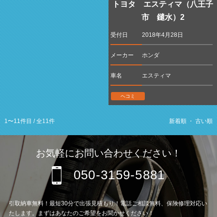
トヨタ エスティマ（八王子
市 鑓水）2
受付日
2018年4月28日
メーカー
ホンダ
車名
エスティマ
ヘコミ
1〜11
件目 / 全
11
件
新着順
・
古い順
お気軽にお問い合わせください！
050-3159-5881
引取納車無料！最短30分で出張見積もり！電話ご相談無料、保険修理対応い
たします。まずはあなたのご希望をお聞かせください！