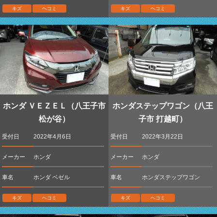
キズ
ヘコミ
キズ
ヘコミ
ホンダ ＶＥＺＥＬ（八王子市
ホンダステップワゴン（八王
松が谷）
子市 打越町）
受付日
2022年4月6日
受付日
2022年3月22日
メーカー
ホンダ
メーカー
ホンダ
車名
ホンダ ベゼル
車名
ホンダステップワゴン
キズ
ヘコミ
キズ
ヘコミ