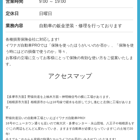
営業時間
9:00 ～ 19:00
定休日
日曜日
業務内容
自動車の鈑金塗装・修理を行っております
各種損害保険会社に対応します!
イワナガ自動車PROでは「保険を使ったほうがいいのか否か」、「保険を使
う時にはどの損傷で使うのか」等々、
お客様の立場に立ってお客様にとって保険の有効な使い方をご提案いたしま
す。
アクセスマップ
【多摩市方面】野猿街道を上柚木方面～神明橋信号の横に工場があります。
【相模原市方面】相模原市からは16号線で鑓水を右折して少し進むと左側に工場がありま
す。
野猿街道沿いの自動車工場といえばイワナガ自動車PRO!
16号やニュータウン通りも近いので南大沢・多摩センター・永山団地、八王子や相模原もす
ぐ!この周辺もどんどん変わっていき、ますます自動車が必要となっています!この土地で20
年!
今までもこれからも皆様の快適なカーライフのお手伝いをさせていただきます!