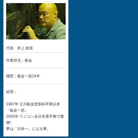
代表 井上 政道
作業担当：板金
職歴：板金一筋24年
経歴：
1987年 立川板金塗装科卒業以来
「板金一筋」
2003年 ラジコン全日本選手権で優
勝!
夢は「日本一」になる事。