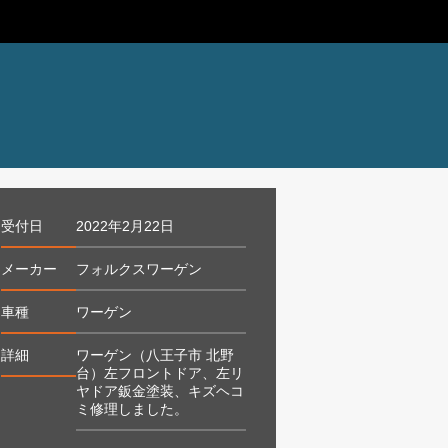
受付日
2022年2月22日
メーカー
フォルクスワーゲン
車種
ワーゲン
詳細
ワーゲン（八王子市 北野
台）左フロントドア、左リ
ヤドア鈑金塗装、キズヘコ
ミ修理しました。