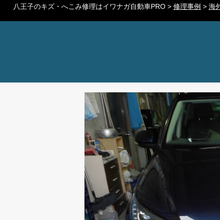
八王子のキズ・へこみ修理はイワナガ自動車PRO
>
修理事例
>
海