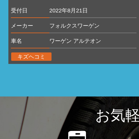
受付日
2022年8月21日
メーカー
フォルクスワーゲン
車名
ワーゲン アルテオン
キズヘコミ
お気