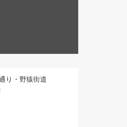
通り・野猿街道
!