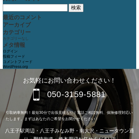
検
索:
最近のコメント
アーカイブ
カテゴリー
カテゴリーなし
メタ情報
ログイン
投稿フィード
コメントフィード
WordPress.org
お気軽にお問い合わせください！
050-3159-5881
引取納車無料！最短30分で出張見積もり！電話ご相談無料、保険修理対応い
たします。まずはあなたのご希望をお聞かせください！
八王子駅周辺・八王子みなみ野・南大沢・ニュータウン通