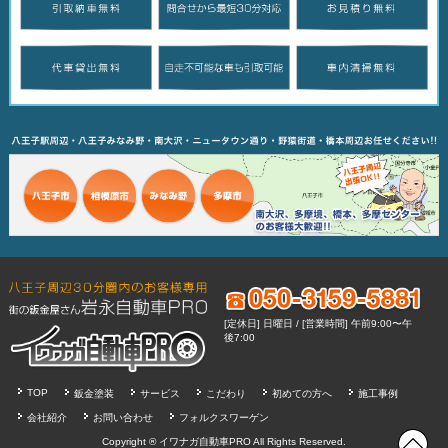
[定休日] 日曜日 / [営業時間] 午前9:00〜午
後7:00
TOP
鈑金塗装
サービス
こだわり
初めての方へ
施工事例
会社紹介
お問い合わせ
フォルクスワーゲン
Copyright ®
イワナガ自動車PRO
All Rights Reserved.