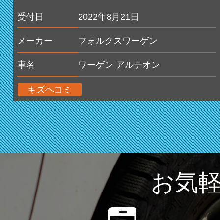
受付日
2022年8月21日
メーカー
フォルクスワーゲン
車名
ワーゲン アルテオン
キズヘコミ
お気