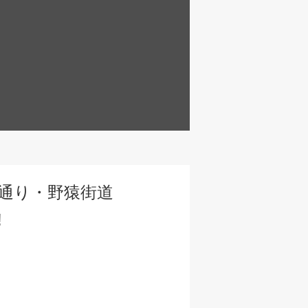
通り・野猿街道
!