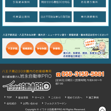
[定休日] 日曜日 / [営業時間] 午前9:00〜午
後7:00
TOP
鈑金塗装
サービス
こだわり
初めての方へ
施工事例
会社紹介
お問い合わせ
フォルクスワーゲン
Copyright ®
イワナガ自動車PRO
All Rights Reserved.