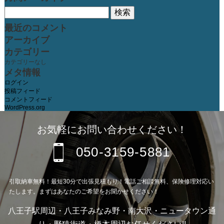
検
索:
最近のコメント
アーカイブ
カテゴリー
カテゴリーなし
メタ情報
ログイン
投稿フィード
コメントフィード
WordPress.org
お気軽にお問い合わせください！
050-3159-5881
引取納車無料！最短30分で出張見積もり！電話ご相談無料、保険修理対応い
たします。まずはあなたのご希望をお聞かせください！
八王子駅周辺・八王子みなみ野・南大沢・ニュータウン通