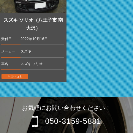
スズキ ソリオ（八王子市 南
大沢）
受付日
2022年10月16日
メーカー
スズキ
車名
スズキ ソリオ
キズヘコミ
お気軽にお問い合わせください！
050-3159-5881