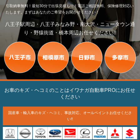
引取納車無料！最短30分で出張見積もり！電話ご相談無料、保険修理対応い
たします。まずはあなたのご希望をお聞かせください！
八王子駅周辺・八王子みなみ野・南大沢・ニュータウン通
り・野猿街道・橋本周辺お任せください!!
お車のキズ・ヘコミのことはイワナガ自動車PROにお任せ
ください
国産車・輸入車のキズ・ヘコミ、
事故対応、オールペイント
お任せくださ
い!!